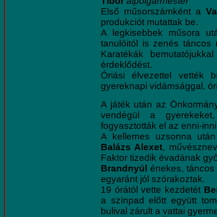
Tibor
alpolgármester
Első műsorszámként a
Va
produkciót mutattak be.
A legkisebbek műsora u
tanulóitól is zenés táncos
Karatékák bemutatójukkal 
érdeklődést.
Óriási élvezettel vették
gyereknapi vidámsággal, óri
A játék után az Önkormányz
vendégül a gyerekeket,
fogyasztották el az enni-inni
A kellemes uzsonna után
Balázs Alexet
, művészne
Faktor tizedik évadának győ
Brandnyúl
énekes, táncos 
egyaránt jól szórakoztak.
19 órától vette kezdetét
Be
a színpad előtt együtt to
bulival zárult a vattai gyer