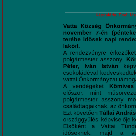
Képgaléria
,
Fotó: Me
Vatta Község Önkormányz
november 7-én (pénteke
terébe Idősek napi rende
lakóit.
A rendezvényre érkezőket
polgármester asszony,
Kő
Péter
,
Iván István
képvi
csokoládéval kedveskedt
vattai Önkormányzat támog
A vendégeket
Kőmíves
először, mint műsorve
polgármester asszony mo
családtagjaiknak, az önkor
Ezt követően
Tállai Andrá
országgyűlési képviselője k
Elsőként a Vattai Tünd
időseknek, majd a vat