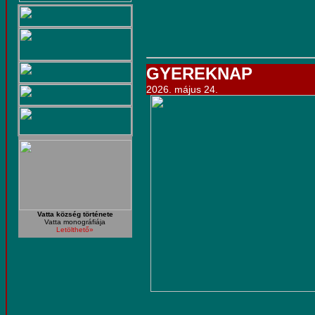
GYEREKNAP
2026. május 24.
Vatta község története
Vatta monográfiája
Letölthető»