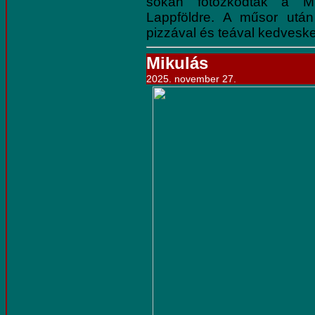
sokan fotózkodtak a Mik
Lappföldre. A műsor utá
pizzával és teával kedveske
Mikulás
2025. november 27.