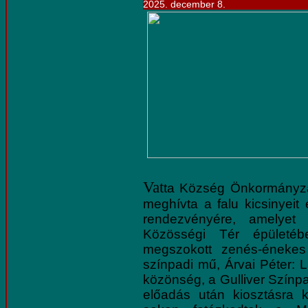
2025. december 8.
Vat
ta Község Önkormányzat
meghívta a falu kicsinyeit
rendezvényére, amelye
Közösségi Tér épület
megszokott zenés-énekes
színpadi mű, Árvai Péter: 
közönség, a Gulliver Szín
előadás után kiosztásra 