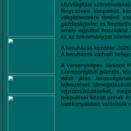
közvilágítási színvonalán
fénycsöves lámpatest kor
világítótestekre történő cs
gazdaságtalan és fenntarthat
amely egyúttal hozzájárul
és az önkormányzat üzemel
A beruházás kezdete: 2025
A beruházás várható befeje
A Versenyképes Járások Pr
szempontjából jelentős, több
adott járás lakosságána
fejlesztések támogatásával
együttműködéseket, megt
települései között annak é
hatékonyabban valósítsák 