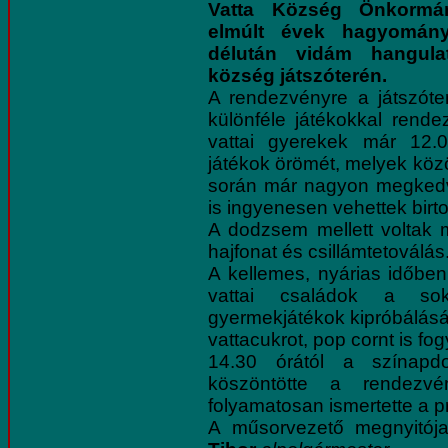
Vatta Község Önkormány
elmúlt évek hagyomány
délután vidám hangul
község játszóterén.
A rendezvényre a játszóter
különféle játékokkal rende
vattai gyerekek már 12.0
játékok örömét, melyek közö
során már nagyon megkedv
is ingyenesen vehettek birt
A dodzsem mellett voltak 
hajfonat és csillámtetoválás
A kellemes, nyárias időbe
vattai családok a sok
gyermekjátékok kipróbálásá
vattacukrot, pop cornt is fo
14.30 órától a szína
köszöntötte a rendezvé
folyamatosan ismertette a 
A műsorvezető megnyitój