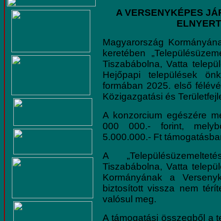
A VERSENYKÉPES J
ELNYER
Magyarország Kormányána
keretében „Településüzeme
Tiszabábolna, Vatta telep
Hejőpapi települések ön
formában 2025. első félévéb
Közigazgatási és Területfej
A konzorcium egészére me
000 000.- forint, mely
5.000.000.- Ft támogatásban
A „Településüzemelteté
Tiszabábolna, Vatta telepü
Kormányának a Versenyk
biztosított vissza nem tér
valósul meg.
A támogatási összegből a 