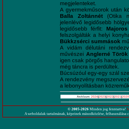
megjelenteket.
A gyermekműsorok után kös
Balla Zoltánnét
(Otika n
jelenlévő legidősebb hölgy
legidősebb férfit:
Majoros
felszolgálták a helyi konyh
Bükkzsérci summások
műs
A vidám délutáni rendezv
művészei
Anglerné Török
igen csak pörgős hangulato
még táncra is perdültek.
Búcsúzóul egy-egy szál sze
A rendezvény megszervezé
a lebonyolításban közremű
Archívum:
2024
|
2023
|
2022
|
2021
|
2020
© 2005-2026
Minden jog fenntartva!
M
A weboldalak tartalmának, képeinek másodközlése, felhasználása cs