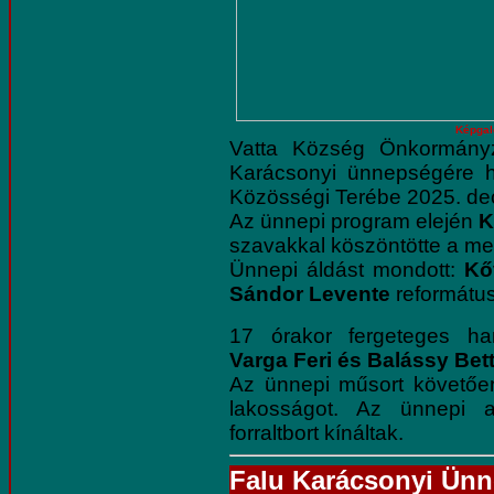
Képgal
Vatta Község Önkormányz
Karácsonyi ünnepségére h
Közösségi Terébe 2025. dec
Az ünnepi program elején
K
szavakkal köszöntötte a me
Ünnepi áldást mondott:
Kő
Sándor Levente
református
17 órakor fergeteges han
Varga Feri és Balássy Bet
Az ünnepi műsort követőe
lakosságot. Az ünnepi a
forraltbort kínáltak.
Falu Karácsonyi Ün