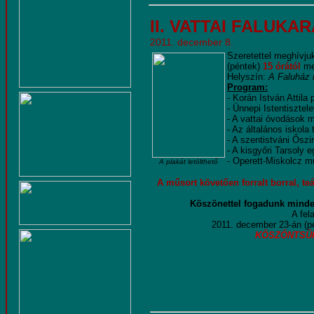
II. VATTAI FALUK
2011. december 8.
Szeretettel meghívju
(péntek)
15 órától
me
Helyszín:
A Faluház 
Program:
- Korán István Attila
- Ünnepi Istentisztele
- A vattai óvodások 
- Az általános iskola
- A szentistváni Ősz
- A kisgyőri Tarsoly 
- Operett-Miskolcz m
A plakát letölthető
A műsort követően forralt borral, t
Köszönettel fogadunk minden
A fel
2011. december 23-án (pé
KÖSZÖNTSÜK