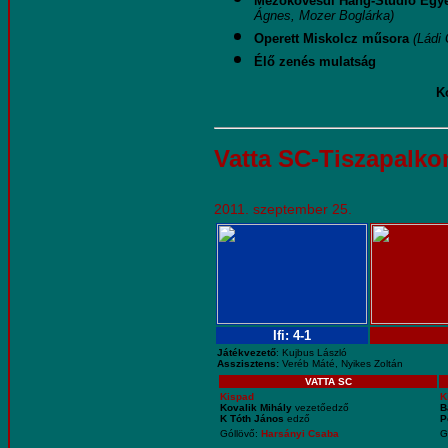
Mezőkövesdi Hang-Stúdió Egye
Ágnes, Mozer Boglárka)
Operett Miskolcz
műsora
(Ládi 
Élő zenés mulatság
Ko
Vatta SC-Tiszapalk
2011. szeptember 25.
Ifi: 4-1
Játékvezető
: Kujbus László
Asszisztens:
Veréb Máté, Nyikes Zoltán
VATTA SC
Kispad
K
Kovalik Mihály
vezetőedző
B
K Tóth János
edző
P
Góllövő:
Harsányi Csaba
G