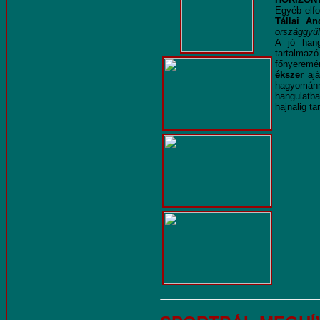
Egyéb elfo
Tállai A
országgyűl
A jó hang
tartalmaz
főnyeremé
ékszer
ajá
hagyomán
hangulatb
hajnalig tar