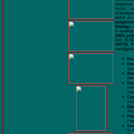
elegánsan
hozott c
szükséges
akiket az
polgárme
felesége, 
A vendég
Attila po
bált.
K.Tót
VATTAi 
vendégeke
Kor
Der
igaz
Mat
fele
De
ter
lee
Cs
szak
Ba
Ama
Fre
Feg
Sze
és 