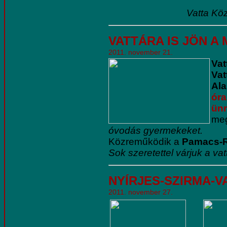
Vatta Kö
VATTÁRA IS JÖN A
2011. november 21.
Va
Va
Ala
óra
ün
me
óvodás gyermekeket.
Közreműködik a
Pamacs-R
Sok szeretettel várjuk a va
NYÍRJES-SZIRMA-VAT
2011. november 27.