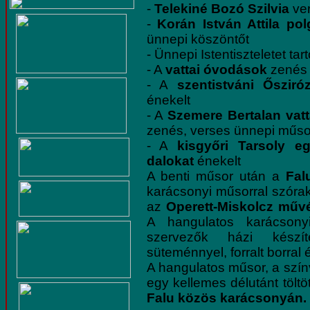
-
Telekiné Bozó Szilvia
ver
-
Korán István Attila
pol
ünnepi köszöntőt
- Ünnepi Istentiszteletet tart
- A
vattai óvodások
zenés 
- A
szentistváni Ősziró
énekelt
- A
Szemere Bertalan vatt
zenés, verses ünnepi műso
- A
kisgyőri Tarsoly eg
dalokat
énekelt
A benti műsor után a
Fal
karácsonyi műsorral szórak
az
Operett-Miskolcz művé
A hangulatos karácson
szervezők házi készít
süteménnyel, forralt borral é
A hangulatos műsor, a szín
egy kellemes délutánt tölt
Falu közös karácsonyán.