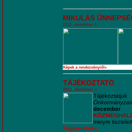
MIKULÁS ÜNNEPS
2011. december 3.
Képek a rendezvényről»
TÁJÉKOZTATÓ
2011. december 1.
Tájékoztatju
Önkormányzat
decembe
KÖZMEGHAL
melyre tisztele
Napirendek»