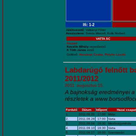
Ifi: 1-2
Játékvezető:
Valkányi Péter
Asszisztens:
Sveda Marcell, Kulik Norbert
VATTA SC
Kispad
Kovalik Mihály
vezetőedző
K Tóth János
edző
Góllövő:
Harsányi Csaba, Pelyhe László
Labdarúgó felnőtt b
2011/2012
2011. augusztus 15.
A bajnokság eredményei a 
részletek a www.borsodfoci
Forduló
Dátum
Időpont
Hazai csapat
1.
2011.08.20
17:00
Mályi
2.
2011.08.28
17:00
Vatta
3.
2011.09.04
16:30
Mezőnagymihály
4.
2011.09.10
16:30
Vatta
5.
2011.09.17
16:00
Szentistván