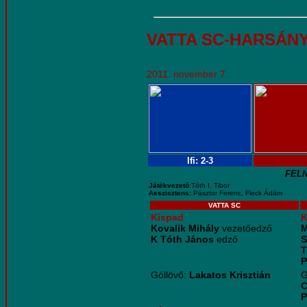
VATTA SC-HARSÁN
2011. november 7.
Ifi: 2-3
FEL
Játékvezető
:Tóth I. Tibor
Asszisztens:
Pásztor Ferenc, Fleck Ádám
VATTA SC
Kispad
K
Kovalik Mihály
vezetőedző
M
K Tóth János
edző
S
T
P
Góllövő:
Lakatos Krisztián
G
C
P