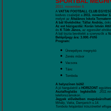
SPORTBÁL
MEGHÍ
2011. november 6.
A
VATTAI FOOTBALL CLUB EGYES
kedves családját a
2011. november 1
melyet az
Általános Iskola Tornater
A bál fővédnöke:
Tállai András,
önko
Az est házigazdái:
Korán István Atti
és
K Tóth János,
az
egyesület elnöke
A bál tiszta bevételét a szervezők a
V
Belépőjegy ára: 3.000.-Ft/fő
Program:
Ünnepélyes megnyitó
Zenés műsor
Vacsora
Tánc
Tombola
A helyszínen büfé!
A jó hangulatról a
HORIZONT
együttes
Asztalfoglalás legkésőbb
2011.n
telefonszámokon.
Jegyek elővételben megvásárolhat
Mihály, Vatta, Damjanich u.14.
Tombola felajánlást köszönettel elfog