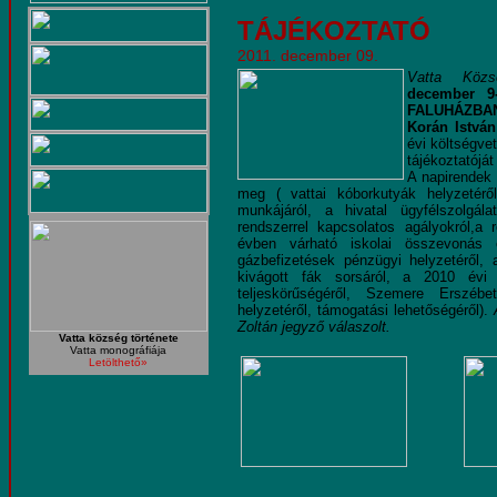
TÁJÉKOZTATÓ
2011. december 09.
Vatta Közsé
december 9
FALUHÁZBA
Korán Istvá
évi költségve
tájékoztatójá
A napirendek
meg ( vattai kóborkutyák helyzetéről
munkájáról, a hivatal ügyfélszolgála
rendszerrel kapcsolatos agályokról,a 
évben várható iskolai összevonás
gázbefizetések pénzügyi helyzetéről, 
kivágott fák sorsáról, a 2010 évi v
teljeskörűségéről, Szemere Erszébe
helyzetéről, támogatási lehetőségéről).
Zoltán jegyző válaszolt.
Vatta község története
Vatta monográfiája
Letölthető»