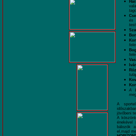
Har
val
tag
Cse
és 
test
Sza
Bon
Ko
fele
Bog
fele
Vas
Ivá
Róz
tula
Kov
Ko
A b
meg
A sporte
időszakba
jövőbeni te
A köszönt
énekével 
bálozók a
el,majd me
HORIZONT