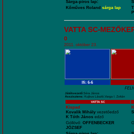
Sárga-piros lap:
S
Kőműves Roland
sárga lap
T
P
VATTA SC-MEZŐKE
0
2011. október 23.
Ifi: 6-6
FEL
Játékvezető
:Séra János
Asszisztens:
Kujbus László,Varga I. Zoltán
VATTA SC
Kispad
K
Kovalik Mihály
vezetőedző
S
K Tóth János
edző
Góllövő:
OFFENBECKER
G
JÓZSEF
Sárga-piros lap:
S