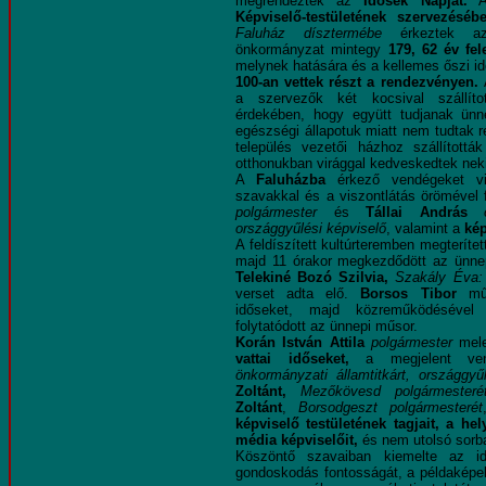
megrendezték az
Idősek Napját.
Képviselő-testületének szervezéséb
Faluház dísztermébe
érkeztek a
önkormányzat mintegy
179, 62 év fel
melynek hatására és a kellemes őszi i
100-an vettek részt a rendezvényen.
a szervezők két kocsival szállít
érdekében, hogy együtt tudjanak ünne
egészségi állapotuk miatt nem tudtak 
település vezetői házhoz szállított
otthonukban virággal kedveskedtek nek
A
Faluházba
érkező vendégeket vi
szavakkal és a viszontlátás örömével
polgármester
és
Tállai András
országgyűlési képviselő
, valamint a
képv
A feldíszített kultúrteremben megteríte
majd 11 órakor megkezdődött az ünne
Telekiné Bozó Szilvia,
Szakály Éva:
verset adta elő.
Borsos Tibor
műs
időseket, majd közreműködésével
folytatódott az ünnepi műsor.
Korán István Attila
polgármester
mele
vattai időseket,
a megjelent ve
önkormányzati államtitkárt,
országgyű
Zoltánt,
Mezőkövesd polgármesteré
Zoltánt
,
Borsodgeszt polgármesterét
képviselő testületének tagjait, a he
média képviselőit,
és nem utolsó sorb
Köszöntő szavaiban kiemelte az idő
gondoskodás fontosságát, a példaképe