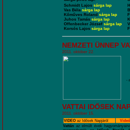
Schmidt Lajos
sárga lap
H
Vas Béla
sárga lap
B
Kőműves Roland
sárga lap
F
Juhos Tamás
sárga lap
K
Offenbecker József
sárga lap
V
Korsós Lajos
sárga lap
F
NEMZETI ÜNNEP VA
2011. október 22.
- 
VATTAI IDŐSEK NA
2011. október 15.
VIDEO
az Idősek Napjáról
Videó
Vattán
az elmúlt évek hagyományain