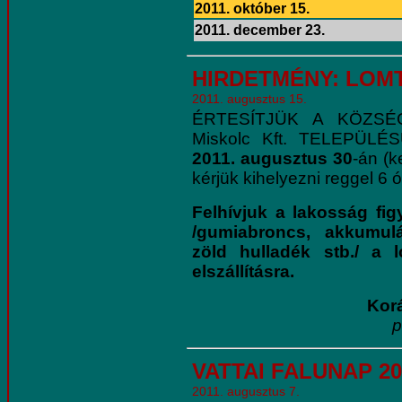
2011. október 15.
2011. december 23.
HIRDETMÉNY: LOM
2011. augusztus 15.
ÉRTESÍTJÜK A KÖZSÉ
Miskolc Kft. TELEPÜL
2011. augusztus 30
-án (k
kérjük kihelyezni reggel 6 
Felhívjuk a lakosság fi
/gumiabroncs, akkumulá
zöld hulladék stb./ a 
elszállításra.
Korá
p
VATTAI FALUNAP 20
2011. augusztus 7.