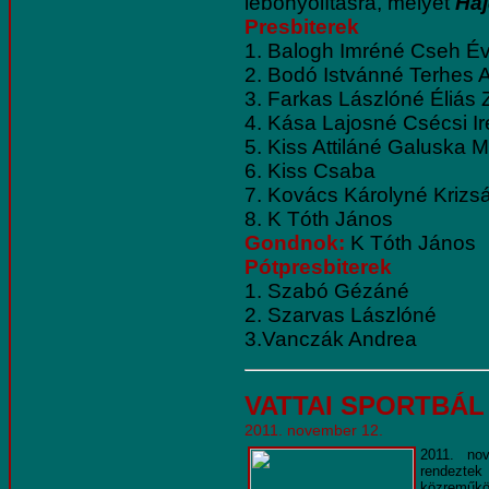
lebonyolításra, melyet
Haj
Presbiterek
1. Balogh Imréné Cseh É
2. Bodó Istvánné Terhes 
3. Farkas Lászlóné Éliás
4. Kása Lajosné Csécsi I
5. Kiss Attiláné Galuska 
6. Kiss Csaba
7. Kovács Károlyné Krizs
8. K Tóth János
Gondnok:
K Tóth János
Pótpresbiterek
1. Szabó Gézáné
2. Szarvas Lászlóné
3.Vanczák Andrea
VATTAI SPORTBÁL
2011. november 12.
2011. no
rendezte
közreműköd