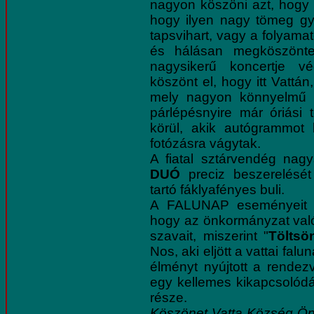
nagyon köszöni azt, hogy e
hogy ilyen nagy tömeg gy
tapsvihart, vagy a folyama
és hálásan megköszönte 
nagysikerű koncertje v
köszönt el, hogy itt Vattá
mely nagyon könnyelmű íg
párlépésnyire már óriási 
körül, akik autógrammot
fotózásra vágytak.
A fiatal sztárvendég nag
DUÓ
preciz beszerelését
tartó fáklyafényes buli.
A FALUNAP eseményeit vé
hogy az önkormányzat valór
szavait, miszerint "
Töltsö
Nos, aki eljött a vattai fal
élményt nyújtott a rende
egy kellemes kikapcsolódá
része.
Köszönet Vatta Község Ö