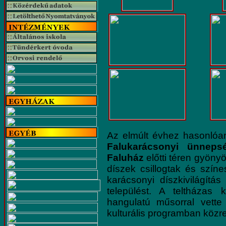
Az elmúlt évhez hasonlóa
Falukarácsonyi ünnep
Faluház
előtti téren gyöny
díszek csillogtak és színe
karácsonyi díszkivilágítá
települést. A teltházas 
hangulatú műsorral vett
kulturális programban köz