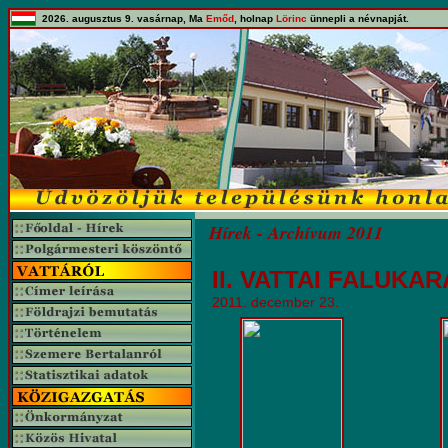
2026. augusztus 9. vasárnap, Ma
Emőd
, holnap
Lörinc
ünnepli a névnapját.
Hírek - Archívum 2011
II. VATTAI FALUKA
2011. december 23.