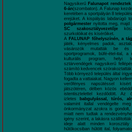
Nagysikerű
Falunapot rendeztek
6-án
(szombaton). A Falunap kezd
keretében a sportpályán 8 települé
erejüket. A kispályás labdarúgó t
polgármester
nyitotta meg, majd
SC szakosztályvezetője
köszö
szurkolóikat és kísérőiket.
A
FALUNAP főhelyszínén, a tág
játék, kényelmes padok, asztal
vásározók mutatták be és kí
sportprogramok, büfé-étel-ital, 
kulturális program, helyi t
sztárvendégek nagysikerű fellépé
számító kedvencek szórakoztatták a
Több környező település által írigy
fogadta a vattaiakat. Nagyon kelle
v
erőfényes napsütéssel kísé
játszótéren, délben közös ebédd
istentisztelettel kezdődött. Az
izletes
babgulyással, túrós, a
valamint itallal vendégelte m
önkormányzat azokra is gondolt, 
miatt nem tudtak a rendezvényhe
igény szerint, a lakásra szállított
ideje alatt minden korosztály 
hűtőkocsiban hűtött ital, folyamat