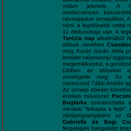
vidám jelenete. A h
rendezvényen köszöntöt
névnapjukat ünneplőket. 
néni- a legidősebb vattai 
11 dédunokája van. A legid
Terézia nap
alkalmából
N
idősek nevében
Csanálos
meg
Korán István Attila 
testület valamennyi tagján
megemlékezést, a gondosko
Délben az időseket a
vendégelte meg
. Az eb
narancsot)
Tállai András
aj
Az ünnepi ebédet követő
énekes művészei
: Pecsm
Boglárka
szórakoztatta a
mindeki "felkapta a fejét"
záróprogramjaként az
O
Gabriella és Bagi Cs
fergeteges hangulatot ter