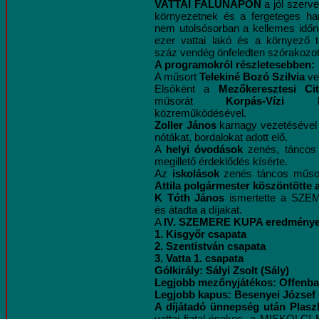
VATTAI FALUNAPON
a jól szerve
környezetnek és a fergeteges ha
nem utolsósorban a kellemes idő
ezer vattai lakó és a környező te
száz vendég önfeledten szórakozot
A programokról részletesebben:
A műsort
Telekiné Bozó Szilvia
ve
Elsőként a
Mezőkeresztesi Cit
műsorát
Korpás-Vízi 
közreműködésével.
Zoller János
karnagy vezetésével
nótákat, bordalokat adott elő.
A
helyi óvodások
zenés, táncos 
megillető érdeklődés kísérte.
Az
iskolások
zenés táncos műs
Attila polgármester köszöntötte 
K Tóth János
ismertette a SZ
és átadta a díjakat.
A
IV. SZEMERE KUPA eredménye
1. Kisgyőr csapata
2. Szentistván csapata
3. Vatta 1. csapata
Gólkirály: Sályi Zsolt (Sály)
Legjobb mezőnyjátékos: Offenbac
Legjobb kapus: Besenyei József 
A díjátadó ünnepség után Plas
vattai fiatal énekes, a MISKOLC