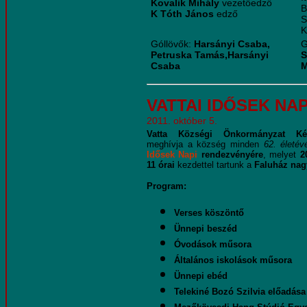
Kovalik Mihály
vezetőedző
B
K Tóth János
edző
S
K
Góllövők:
Harsányi Csaba,
G
Petruska Tamás,Harsányi
S
Csaba
M
VATTAI IDŐSEK NA
2011. október 5.
Vatta Községi Önkormányzat Képvi
meghívja a község minden
62. életév
Idősek Napi
rendezvényére
, melyet
2
11 órai
kezdettel tartunk a
Faluház nag
Program:
Verses köszöntő
Ünnepi beszéd
Óvodások műsora
Általános iskolások műsora
Ünnepi ebéd
Telekiné Bozó Szilvia
előadása