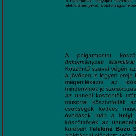
a nagymamák, nagyapák tiszteletét, 
életkörülményeket, a biztonságos feltét
A polgármester kösz
önkormányzati államtitkár
Köszöntő szavai végén az
a jövőben is legyen ereje
megemlékezni az időse
mindenkinek jó szórakozást
Az ünnepi köszöntők ut
műsorral köszöntötték a
csöpségek kedves műsor
óvodások után a
helyi
köszöntötték az ünnepelt
körében
Telekiné Bozó S
alakítással előadott:
Móra 