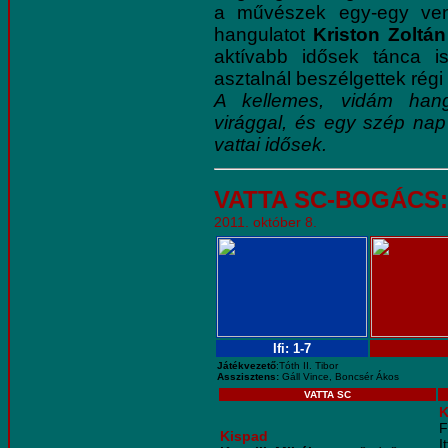
a művészek egy-egy vend
hangulatot
Kriston Zoltán
aktívabb idősek tánca i
asztalnál beszélgettek régi
A kellemes, vidám hang
virággal, és egy szép nap
vattai idősek.
V
ATTA SC-BOGÁCS
2011. október 8.
Ifi: 1-7
Játékvezető
:Tóth II. Tibor
Asszisztens:
Gáll Vince, Boncsér Ákos
VATTA SC
K
F
Kispad
I