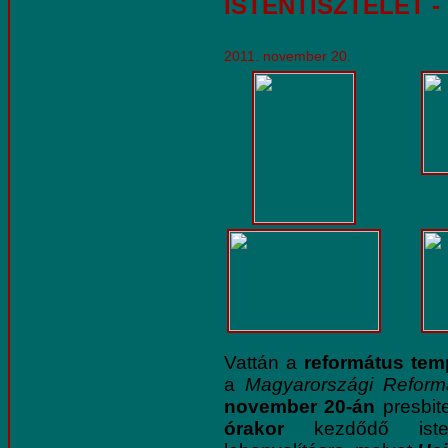
ISTENTISZTELET 
2011. november 20.
Vattán a
református te
a
Magyarországi Reform
november 20-án
presbite
órakor
kezdődő istent