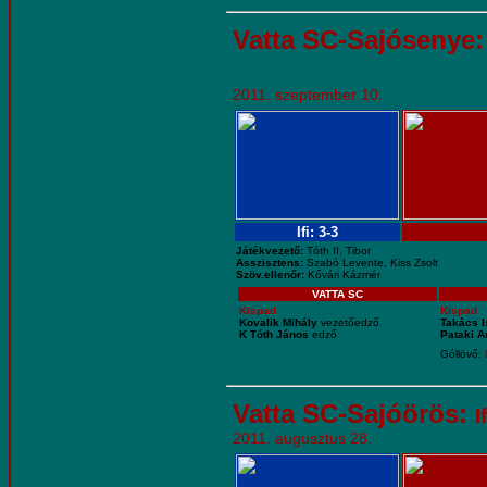
Vatta SC-Sajósenye
2011. szeptember 10.
Ifi: 3-3
Játékvezető:
Tóth II. Tibor
Asszisztens:
Szabó Levente, Kiss Zsolt
Szöv.ellenőr:
Kővári Kázmér
VATTA SC
Kispad
Kispad
Kovalik Mihály
vezetőedző
Takács 
K Tóth János
edző
Pataki 
Góllövő:
Vatta SC-Sajóörös:
I
2011. augusztus 28.