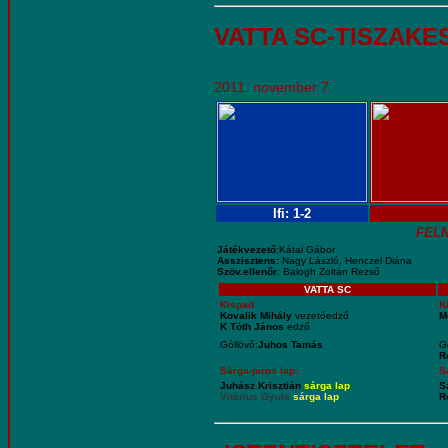
VATTA SC-TISZAKE
2011. november 7.
Ifi: 1-2
FEL
Játékvezető
:Kátai Gábor
Asszisztens:
Nagy László, Henczel Diána
Szöv.ellenőr
: Balogh Zoltán Rezső
VATTA SC
Kispad
K
Kovalik Mihály
vezetőedző
M
K Tóth János
edző
Góllövő:
Juhos Tamás
G
R
Sárga-piros lap:
S
Juhász Krisztián
sárga lap
S
Vitárius Gyula
sárga lap
R