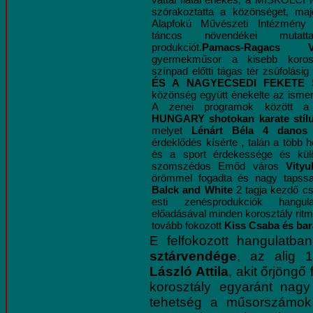
szórakoztatta a közönséget, m
Alapfokú Művészeti Intézmény t
táncos növendékei mutat
produkciót.
Pamacs-Ragacs Va
gyermekműsor a kisebb koroszt
színpad előtti tágas tér zsúfolási
ÉS A NAGYECSEDI FEKETE
közönség együtt énekelte az ismer
A zenei programok között
HUNGARY shotokan karate stíl
melyet
Lénárt Béla 4 danos
érdeklődés kísérte , talán a több 
és a sport érdekessége és külö
szomszédos Emőd város
Vity
örömmel fogadta és nagy tapssa
Balck and White
2 tagja kezdő c
esti zenésprodukciók hangul
előadásával minden korosztály ritm
tovább fokozott
Kiss Csaba és bar
E felfokozott hangulatba
sztárvendége
, az alig 1
László Attila
, akit őrjöngő
korosztály egyaránt nagy
tehetség a műsorszámok 