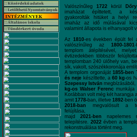
Valószínűleg
1722
körül
Dőry
imaházat építtetett, a kés
gyakorolták hitüket a helyi r
imaház az idő múlásával kicsi
valamint állapota is elhanyagolt vo
Az
1810
-es években épült fel
valószínűleg az
1800-1801
templom átépítésével, melye
évtizedekben többször felújította
templomban 240 ülőhely van, b
sík, vakolt, szószékkoronája emlí
A templom orgonáját
1855-ben 
és neje
készíttette, a
60 kg
-os 
Szepessy István
megbízásából,
kg-os Walser Ferenc
munkája a
Korábban volt még két harangja 
amit
1778-
ban, illetve
1892
-ben ö
2018-ban
megvalósult a te
felújítása,
majd
2021-ben
napelemes re
telepítésre.
2022
évben a templ
rekonstruálása történt meg.