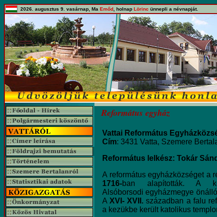
2026. augusztus 9. vasárnap, Ma
Emőd
, holnap
Lörinc
ünnepli a névnapját.
Református egyház
Vattai Református Egyházközs
Cím
: 3431 Vatta, Szemere Bertala
Református lelkész: Tokár Sán
A református egyházközséget a rég
1716-
ban alapították. A k
Alsóborsodi egyházmegye önálló 
A
XVI- XVII.
században a falu ref
a kezükbe került katolikus templ