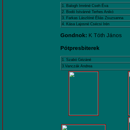
1. Balogh Imréné Cseh Éva
2. Bodó Istvánné Terhes Anikó
3. Farkas Lászlóné Éliás Zsuzsanna
4. Kása Lajosné Csécsi Irén
Gondnok:
K Tóth János
Pótpresbiterek
1. Szabó Gézáné
3.Vanczák Andrea