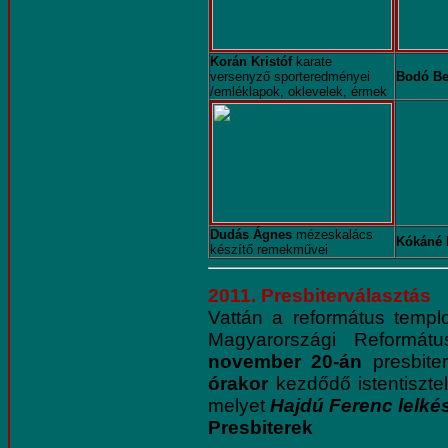
Korán Kristóf
karate
versenyző sporteredményei
Bodó Be
/emléklapok, oklevelek, érmek
Dudás Ágnes
mézeskalács
Kókáné 
készítő remekművei
2011. Presbiterválasztás
Vattán a református tem
Magyarországi Reformát
november 20-án
presbiter
órakor
kezdődő istentisztele
melyet
Hajdú Ferenc lelké
Presbiterek