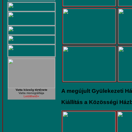
A megújult Gyülekezeti H
Vatta község története
Vatta monográfiája
Letölthető»
Kiállítás a Közösségi Há