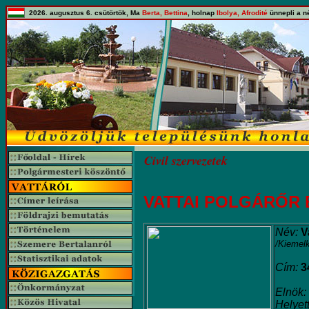
2026. augusztus 6. csütörtök, Ma
Berta, Bettina
, holnap
Ibolya, Afrodité
ünnepli a n
Civil szervezetek
VATTAI POLGÁRŐR
Név:
V
/Kiemel
Cím:
3
Elnök:
Helyet