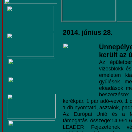
2014. június 28.
Ünnepély
került a
Az épületbe
vizesblokk és
emeleten kia
gyűlések meg
előadások meg
beszerzésre: 
kerékpár, 1 pár adó-vevő, 1 d
1 db nyomtató, asztalok, pad
Az Európai Unió és a Ma
támogatás összege:14.991.6
LEADER Fejezetének vég