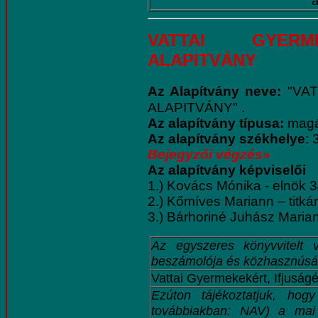
a
VATTAl GYERME
ALAPITVÁNY
Az Alapítvány neve:
"VA
ALAPITVÁNY" .
Az alapítvány típusa:
magá
Az alapítvány székhelye
: 
Bejegyzői végzés»
Az alapítvány képviselői
1.) Kovács Mónika - elnök 3
2.) Kőmíves Mariann – titká
3.) Bárhoriné Juhász Marian
Az egyszeres könyvvitelt v
beszámolója és közhasznúság
Vattai Gyermekekért, Ifjuság
Ezúton tájékoztatjuk, ho
továbbiakban: NAV) a mai