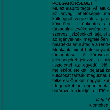
POLGÁRŐRSÉGET.
Mi, az alapító tagok vállaltuk
az anyagi lehetőségek meg
költséggel végezzük a járőr
követően is önkéntes ala
társadalmi tevékenységüket.
szervez, jelzésekkel látja el
az igényeknek megfelelően s
haladéktalanul átadja a rend
Munkánk minél hatékonyabb
támogatását. A környezet
jelenségeket jelezzék a po
tisztelettel az egyedül élő
melléképületeiket, bejárati 
kulcsokat tartsák maguknál. 
felkeresi Önöket, nagyon körü
Idegeneket ne engedjenek 
határozottan küldjék el. Előr
Vattai 
Kiemelten