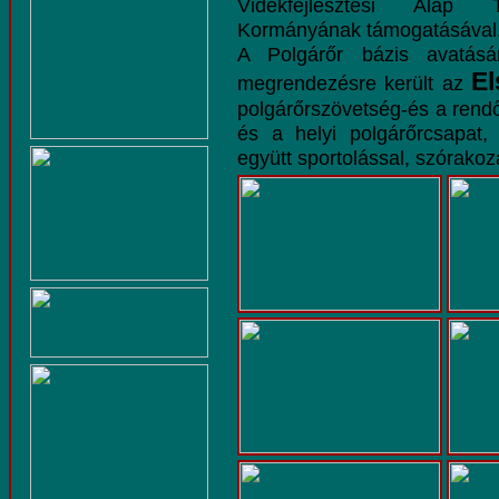
Vidékfejlesztési Alap T
Kormányának támogatásával
A Polgárőr bázis avatásá
El
megrendezésre került az
polgárőrszövetség-és a rend
és a helyi polgárőrcsapat, 
együtt sportolással, szórakoz