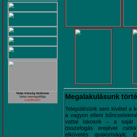
Vatta község története
Megalakulásunk tört
Vatta monográfiája
Letölthető»
Településünk sem kivétel a k
a vagyon elleni bűncselekmén
vattai lakosok – a saját
összefogás erejével csök
elkövetés gyakoriságát.