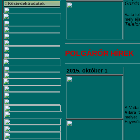
Gazdas
Vatta te
mely éjj
Telefo
POLGÁRŐR HÍREK
2015. október 1
A Vatta
Vitara 
melyet 
Egyesül