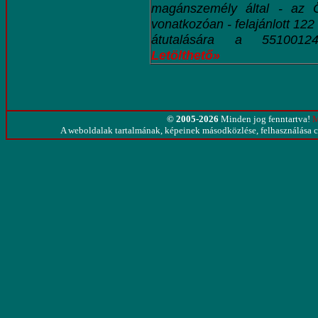
magánszemély által - az 
vonatkozóan - felajánlott 12
átutalására a 55100124
Letölthető»
© 2005-2026
Minden jog fenntartva!
M
A weboldalak tartalmának, képeinek másodközlése, felhasználása cs