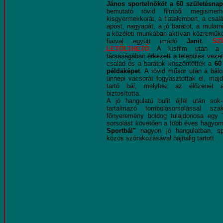
János sportelnököt a 60 születésnap
bemutató rövid filmből megisme
kisgyermekkorát, a fiatalembert, a csalá
apóst, nagyapát, a jó barátot, a mulatn
a közéleti munkában aktívan közreműkö
fiaival együtt imádó
Janit
.
SZ
LETÖLTHETŐ
A kisfilm után 
társaságában érkezett a település vezető
család és a barátok köszöntötték a
60
példaképet
. A rövid műsor után a bál
ünnepi vacsorát fogyasztottak el, maj
tartó bál, melyhez az élőzené
biztosította.
A jó hangulatú bulit éjfél után sok
tartalmazó tombolasorsolással sz
főnyeremény boldog tulajdonosa egy 
sorsolást követően a több éves hagyo
Sportbál"
nagyon jó hangulatban, sp
közös szórakozásával hajnalig tartott.