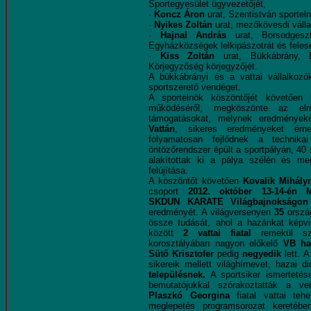
Sportegyesület ügyvezetőjét,
·
Koncz Áron
urat, Szentistván sporteln
·
Nyikes Zoltán
urat, mezőkövesdi válla
·
Hajnal András
urat, Borsodgesz
Egyházközségek lelkipászotrát és feles
·
Kiss Zoltán
urat, Bükkábrány, B
Körjegyzőség körjegyzőjét.
A bükkábrányi és a vattai vállalkoz
sportszerető vendéget.
A sportelnök köszöntőjét követően 
működéséről, megköszönte az elm
támogatásokat, melynek eredményekén
Vattán
, sikeres eredményeket ér
folyamatosan fejlődnek a technikai 
öntözőrendszer épült a sportpályán, 40 
alakítottak ki a pálya szélén és me
felújítása.
A köszöntőt követően
Kovalik Mihály
csoport
2012. október 13-14-én M
SKDUN KARATE Világbajnokságon
eredményét. A világversenyen
35
orsz
össze tudását, ahol a hazánkat képv
között
2 vattai fiatal
remekül sze
korosztályában nagyon előkelő
VB ha
Sütő Krisztofer
pedig
negyedik
lett. A
sikereik mellett világhírnevet, hazai 
településnek.
A sportsiker ismertetés
bemutatójukkal szórakoztatták a ve
Plaszkó Georgina
fiatal vattai teh
meglepetés programsorozat keretéb