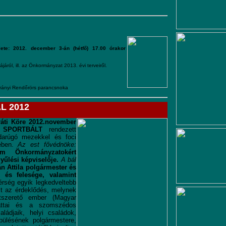
lete: 2012. december 3-án (hétfő) 17.00 órakor
áról, ill. az Önkormányzat 2013. évi terveiről.
rányi Rendőrörs parancsnoka
L 2012
áti Köre
2012.november
 SPORTBÁLT
rendezett
darúgó mezekkel és foci
mében.
Az est fővédnöke:
ium Önkormányzatokért
yűlési képviselője.
A bál
án Attila polgármester és
 és felesége, valamint
rség egyik legkedveltebb
lt az érdeklődés, melynek
szerető ember (Magyar
vattai és a szomszédos
aládjaik, helyi családok,
pülésének polgármestere,