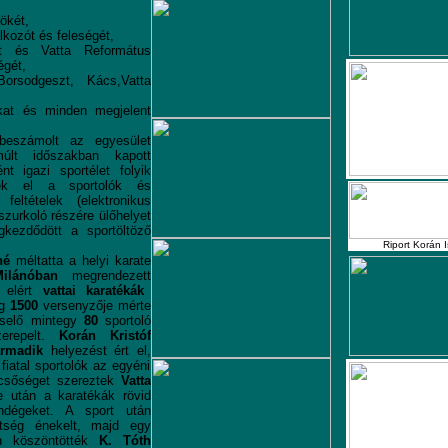
ökét,
lkozót és feleségét,
t és Vatta Református
égét,
orsodgeszt, Kács,Vatta
ókat és minden megjelent
beszámolt az egyesület
últ időszakban kapott
t igazi sportélet folyik
nek el a sportolók és
feltételek (elektronikus
szurkoló részére ülőhelyet
gkezdődött a sportöltöző
Riport Korán 
né
méltatta a helyi karate
ilánóban
megrendezett
elért
vattai karatékák
ág
1500
versenyzője mérte
iselő mintegy
80
sportoló
repelt.
Korán Kristóf
rmadik
helyezést ért el,
 fiatal sportolók az egyéni
dicsőséget szereztek
Vatta
e után a karatékák rövid
ndégeket. A sport után
etség énekelt, majd egy
en köszöntötték
K. Tóth