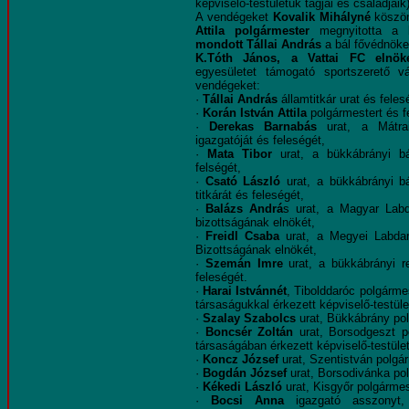
képviselő-testületük tagjai és családjaik)
A vendégeket
Kovalik Mihályné
köszön
Attila polgármester
megnyitotta a 
mondott Tállai András
a bál fővédnöke
K.Tóth János, a Vattai FC elnök
egyesületet támogató sportszerető vá
vendégeket:
·
Tállai András
államtitkár urat és feles
·
Korán István Attila
polgármestert és f
·
Derekas Barnabás
urat, a Mátrai
igazgatóját és feleségét,
·
Mata Tibor
urat, a bükkábrányi b
felségét,
·
Csató László
urat, a bükkábrányi b
titkárát és feleségét,
·
Balázs Andrá
s urat, a Magyar Lab
bizottságának elnökét,
·
Freidl Csaba
urat, a Megyei Labda
Bizottságának elnökét,
·
Szemán Imre
urat, a bükkábrányi r
feleségét.
·
Harai Istvánnét
, Tibolddaróc polgármes
társaságukkal érkezett képviselő-testüle
·
Szalay Szabolcs
urat, Bükkábrány pol
·
Boncsér Zoltán
urat, Borsodgeszt po
társaságában érkezett képviselő-testület
·
Koncz József
urat, Szentistván polgár
·
Bogdán József
urat, Borsodivánka po
·
Kékedi László
urat, Kisgyőr polgármes
·
Bocsi Anna
igazgató asszonyt,