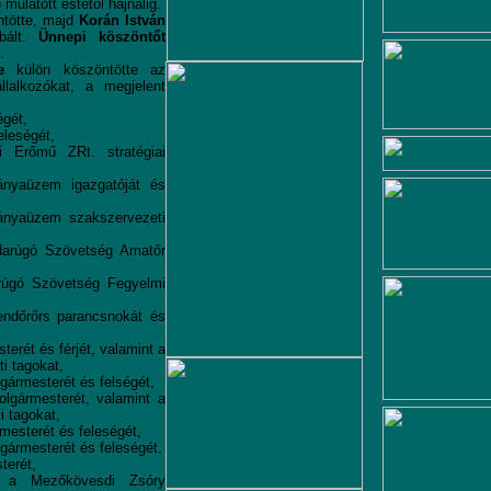
 mulatott estétől hajnalig.
tötte, majd
Korán István
bált.
Ünnepi köszöntőt
.
e
külön köszöntötte az
llalkozókat, a megjelent
égét,
eleségét,
 Erőmű ZRt. stratégiai
ányaüzem igazgatóját és
ányaüzem szakszervezeti
darúgó Szövetség Amatőr
rúgó Szövetség Fegyelmi
endőrőrs parancsnokát és
terét és férjét, valamint a
ti tagokat,
gármesterét és felségét,
lgármesterét, valamint a
i tagokat,
mesterét és feleségét,
lgármesterét és feleségét,
terét,
 a Mezőkövesdi Zsóry