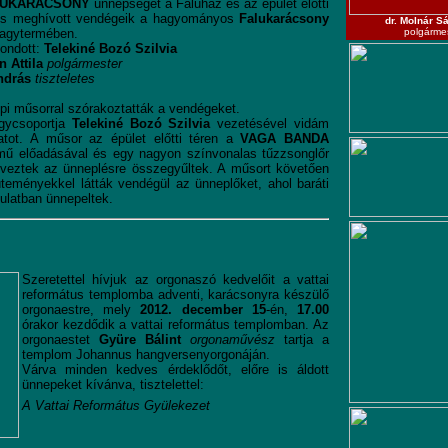
FALUKARÁCSONY
ünnepségét a Faluház és az épület előtti
 és meghívott vendégeik a hagyományos
Falukarácsony
dr. Molnár S
agytermében.
polgárme
ondott:
Telekiné Bozó Szilvia
n Attila
polgármester
ndrás
tiszteletes
pi műsorral szórakoztatták a vendégeket.
gycsoportja
Telekiné Bozó Szilvia
vezetésével vidám
atot. A műsor az épület előtti téren a
VAGA BANDA
ű előadásával és egy nagyon színvonalas tűzzsonglőr
élveztek az ünneplésre összegyűltek. A műsort követően
s süteményekkel látták vendégül az ünneplőket, ahol baráti
ulatban ünnepeltek.
Szeretettel hívjuk az orgonaszó kedvelőit a vattai
református templomba adventi, karácsonyra készülő
orgonaestre, mely
2012. december 15
-én,
17.00
órakor kezdődik a vattai református templomban. Az
orgonaestet
Gyüre Bálint
orgonaművész
tartja a
templom Johannus hangversenyorgonáján.
Várva minden kedves érdeklődőt, előre is áldott
ünnepeket kívánva, tisztelettel:
A Vattai Református Gyülekezet