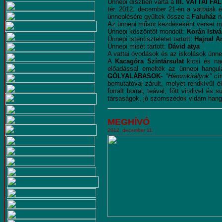
Ünnepi díszben várta a
III. VATTAI 
tér. 2012. december 21-én a vattaiak
ünneplésére gyűltek össze a
Faluház
n
Az ünnepi műsor kezdéseként verset m
Ünnepi köszöntőt mondott:
Korán Istvá
Ünnepi istentiszteletet tartott:
Hajnal A
Ünnepi misét tartott:
Dávid atya
A vattai óvodások és az iskolások ünne
A
Kacagóra Színtársulat
kicsi és na
előadással emelték az ünnepi hangul
GÓLYALÁBASOK
-
"Háromkirályok"
cím
bemutatóval zárult, melyet rendkívül 
forralt borral, teával, főtt virslivel é
társaságok, jó szomszédok vidám hang
MEGHÍVÓ
2012. december 11.