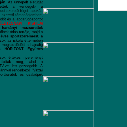
ján
. Az ünnepelt életútját
rhették a vendégek- a
dot szerető férjet, apukát,
i szerető társaságiembert,
dőt és a labdarúgósportot
ÜLETÉSNAPI KISFILM
a
harsányi mazsorettek
inek óriás tortája, majd a
 éves sportszerelmest, a
ozók az iskola éttermében
d megkezdődött a hajnalig
t a
HORIZONT Együttes
-sok értékes nyereményt
akították meg, ahol a
TV-vel lett gazdagabb. A
mánnyal rendelkező
"Vattai
ortbarátok és családjaik