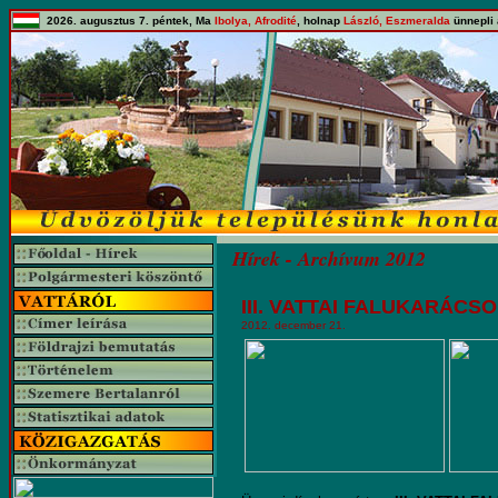
2026. augusztus 7. péntek, Ma
Ibolya, Afrodité
, holnap
László, Eszmeralda
ünnepli 
Hírek - Archívum 2012
III. VATTAI FALUKARÁCS
2012. december 21.