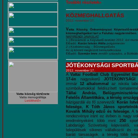
További részletek»
KÖZMEGHALLGATÁS
2012. november 27.
V
atta Község Önkormányzat Képviselő-testü
közmeghallgatást tart a Faluház nagytermében.
NAPIRENDI JAVASLAT
1.) Beszámoló a Képviselő-testület 2012. évi munkáj
Előadó:
Korán István Attila
polgármester
2
.) Közbiztonság – Bűnmegelőzés
Az új körzeti megbízott bemutatkozása
Előadó:
Szemán Imre
rendőr százados
, a Bükkáb
JÓTÉKONYSÁGI SPORTBÁ
2012. november 17.
A
Vattai Football Club Egyesület Bar
17-én
nagysikerű
JÓTÉKONYSÁGI
immár
12 alkalommal
az iskola lab
szimbólumokkal feldíszített tornater
Tállai András, Belügyminisztér
Vatta község története
Felelős Államtitkára, a térség országg
Vatta monográfiája
Letölthető»
házigazdái és fő szervezői:
Korán Istv
felesége, K Tóth János sportelnök
Kovalik Mihály edző és felesége.
A té
rendezvénye iránt ez évben is nagy vo
eredményeként több mint
250
sport
Labdarúgó Szövetség képviselői, 
települések sikeres vállalkozói és cs
baráti társaságok, a térség több tele