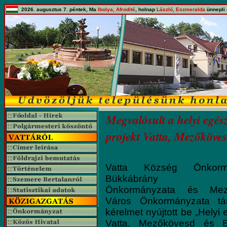
2026. augusztus 7. péntek, Ma
Ibolya, Afrodité
, holnap
László, Eszmeralda
ünnepli 
Megvalósult a helyi egész
projekt Vatta, Mezőköve
Vatta Község Önkormá
Bükkábrány K
Önkormányzata és Mez
Város Önkormányzata tá
kérelmet nyújtott be „Helyi 
Vatta, Mezőkövesd és B