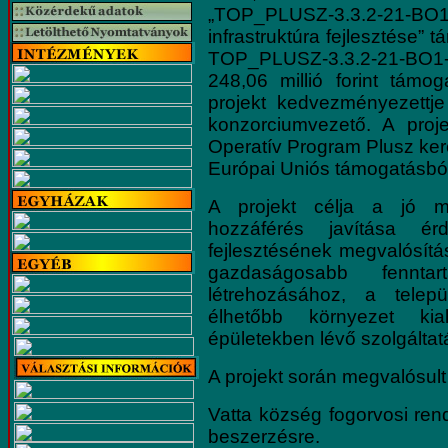
„TOP_PLUSZ-3.3.2-21-BO1 
infrastruktúra fejlesztése” t
TOP_PLUSZ-3.3.2-21-BO
248,06 millió forint támog
projekt kedvezményezettj
konzorciumvezető. A projek
Operatív Program Plusz ker
Európai Uniós támogatásból
A projekt célja a jó mi
hozzáférés javítása ér
fejlesztésének megvalósítás
gazdaságosabb fenntar
létrehozásához, a telep
élhetőbb környezet kial
épületekben lévő szolgálta
A projekt során megvalósult 
Vatta község fogorvosi ren
beszerzésre.