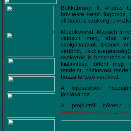
Bükkábrány, II. András t
bővítésre került fogorvosi
ellátáshoz szükséges eszkö
Mezőkövesd, Madách Imre 
valósult meg, ahol az 
szolgáltatások lesznek elé
védőnő, iskola-egészségü
eszközök is beszerzésre k
kialakítása történt meg,
rendelőt, háziorvosi rende
hozzá tartozó várókkal.
A fejlesztések hozzájá
javításához.
A projektről bővebb 
www.mezokovesd.hu
;
www.