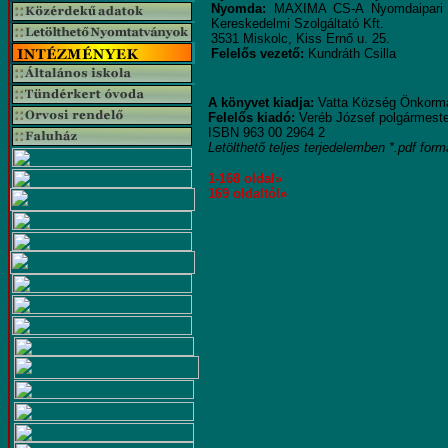
Nyomda:
MAXIMA CS-A Nyomdaipari
Kereskedelmi Szolgáltató Kft.
3531 Miskolc, Kiss Ernő u. 25.
Felelős vezető:
Kundráth Csilla
A könyvet kiadja:
Vatta Község Önkorm
Felelős kiadó:
Veréb József polgármeste
ISBN 963 00 2964 2
Letölthető teljes terjedelemben *.pdf for
1-168 oldal»
169 oldaltól»