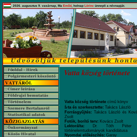
2026. augusztus 9. vasárnap, Ma
Emőd
, holnap
Lörinc
ünnepli a névnapját.
Vatta község története
Vatta község története
című könyv
Ír
ta és szerkesztette:
Takács László
Forrásgyűjtés:
Takács László és Kov
Zsolt
Fotók, borító terv:
Kovács Zsolt
Lektorálta:
Dr. Tóth Péter
történelemtudományok kandidátusa
Nyomdai előkészítés:
Garay