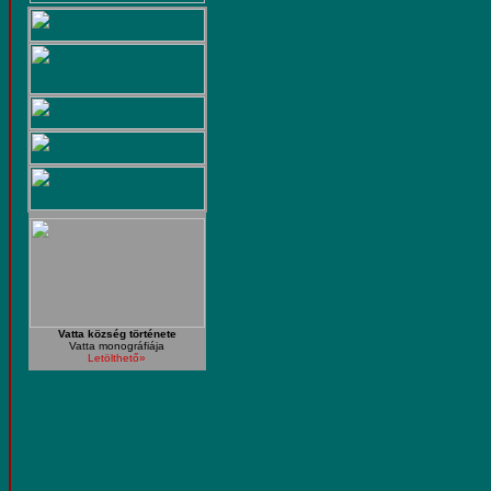
Vatta község története
Vatta monográfiája
Letölthető»