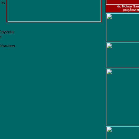
 és
dr. Molnár Sá
polgármest
ányzata
r
mátumban.