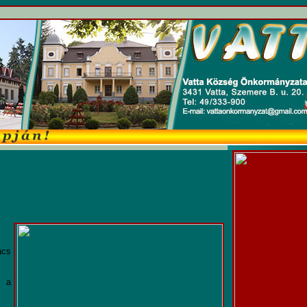
ács
 a