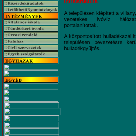
Infrastruktúra
A településen kiépített a villany
vezetékes ivóvíz hálóz
portalanítottak.
A központosított hulladékszállí
településen bevezetésre kerü
hulladékgyűjtés.