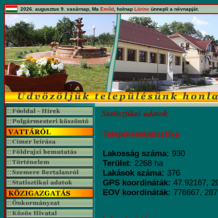
2026. augusztus 9. vasárnap, Ma
Emőd
, holnap
Lörinc
ünnepli a névnapját.
Statisztikai adatok
Településstatisztika
Lakosság száma:
930
Terület
: 2268 ha
Lakások száma:
376
GPS koordináták:
47.92167, 2
EOV koordináták:
776667, 28