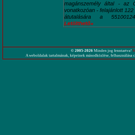
magánszemély által - az 
vonatkozóan - felajánlott 12
átutalására a 55100124
Letölthető»
© 2005-2026
Minden jog fenntartva!
M
A weboldalak tartalmának, képeinek másodközlése, felhasználása cs