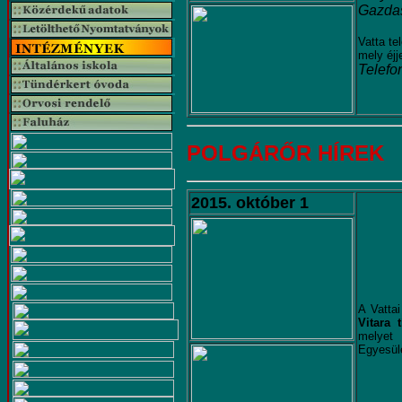
Gazdas
Vatta te
mely éjj
Telefo
POLGÁRŐR HÍREK
2015. október 1
A Vatta
Vitara 
melyet 
Egyesül