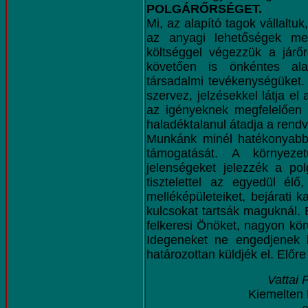
POLGÁRŐRSÉGET.
Mi, az alapító tagok vállaltuk
az anyagi lehetőségek meg
költséggel végezzük a járőr
követően is önkéntes ala
társadalmi tevékenységüket.
szervez, jelzésekkel látja el
az igényeknek megfelelően s
haladéktalanul átadja a rend
Munkánk minél hatékonyabb
támogatását. A környezet
jelenségeket jelezzék a po
tisztelettel az egyedül élő
melléképületeiket, bejárati 
kulcsokat tartsák maguknál. 
felkeresi Önöket, nagyon körü
Idegeneket ne engedjenek 
határozottan küldjék el. Előr
Vattai 
Kiemelten