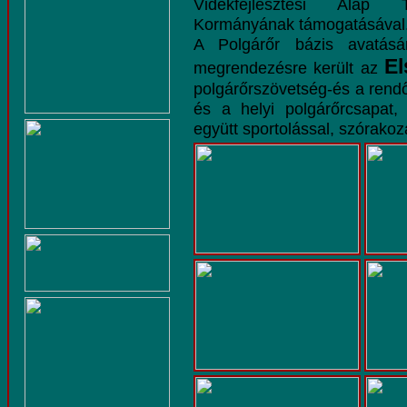
Vidékfejlesztési Alap T
Kormányának támogatásával
A Polgárőr bázis avatásá
El
megrendezésre került az
polgárőrszövetség-és a rend
és a helyi polgárőrcsapat, 
együtt sportolással, szórakoz