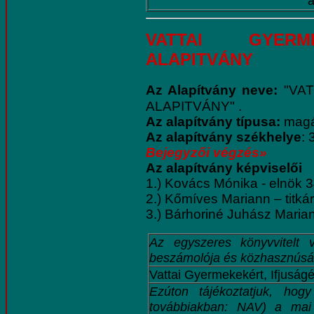
a
VATTAl GYERME
ALAPITVÁNY
Az Alapítvány neve:
"VA
ALAPITVÁNY" .
Az alapítvány típusa:
magá
Az alapítvány székhelye
: 
Bejegyzői végzés»
Az alapítvány képviselői
1.) Kovács Mónika - elnök 3
2.) Kőmíves Mariann – titká
3.) Bárhoriné Juhász Marian
Az egyszeres könyvvitelt v
beszámolója és közhasznúság
Vattai Gyermekekért, Ifjuság
Ezúton tájékoztatjuk, ho
továbbiakban: NAV) a mai