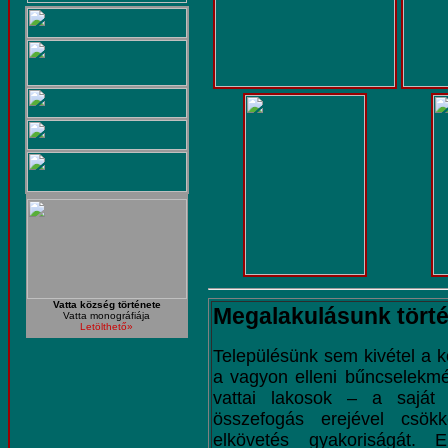
Vatta község története
Megalakulásunk tört
Vatta monográfiája
Letölthető»
Településünk sem kivétel a k
a vagyon elleni bűncselekmén
vattai lakosok – a saját
összefogás erejével csök
elkövetés gyakoriságát.