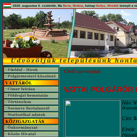
2026. augusztus 6. csütörtök, Ma
Berta, Bettina
, holnap
Ibolya, Afrodité
ünnepli a n
Civil szervezetek
VATTAI POLGÁRŐR
Név:
V
/Kiemel
Cím:
3
Elnök:
Helyet