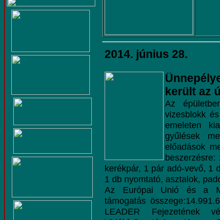
2014. június 28.
Ünnepély
került a
Az épületbe
vizesblokk és
emeleten kia
gyűlések meg
előadások meg
beszerzésre: 
kerékpár, 1 pár adó-vevő, 1 d
1 db nyomtató, asztalok, pad
Az Európai Unió és a Ma
támogatás összege:14.991.6
LEADER Fejezetének vég