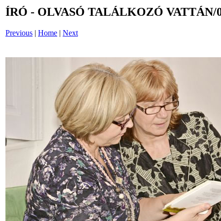
ÍRÓ - OLVASÓ TALÁLKOZÓ VATTÁN/0
Previous
|
Home
|
Next