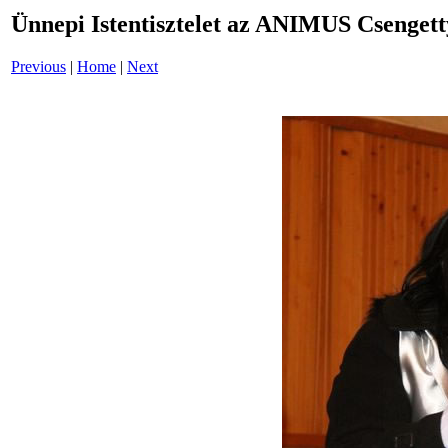
Ünnepi Istentisztelet az ANIMUS Csenget
Previous
|
Home
|
Next